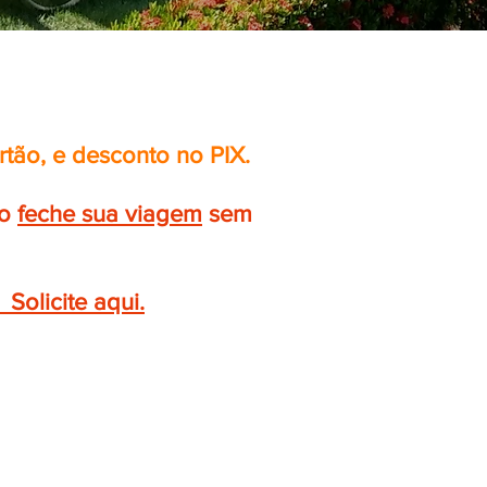
rtão, e desconto no PIX.
ão
feche sua viagem
sem
olicite aqui.